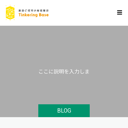
こ
こ
に
説
明
を
入
力
し
ま
す
BLOG