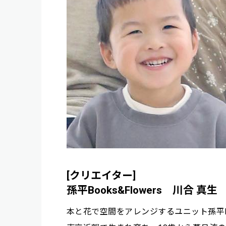
[クリエイター]
孫平Books&Flowers 川合 真生
本と花で空間をアレンジするユニット孫平Boo