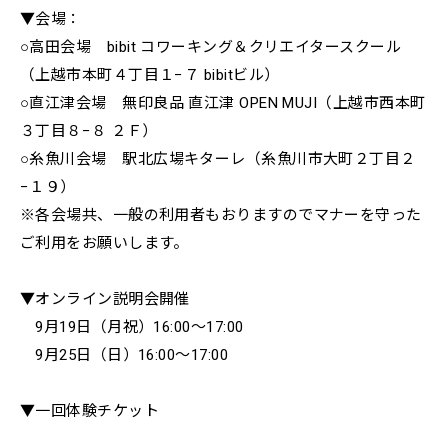
▼会場：
○高田会場
bibit コワーキング＆クリエイタースクール
（上越市本町４丁目１−７ bibitビル）
○直江津会場
無印良品 直江津 OPEN MUJI
（上越市西本町
３丁目８−８ ２Ｆ）
○糸魚川会場
駅北広場キターレ
（糸魚川市大町２丁目２
−１９）
※各会場共、一般の利用者もおりますのでマナーを守った
ご利用をお願いします。
▼オンライン説明会開催
9月19日（月祝）16:00〜17:00
9月25日（日）16:00〜17:00
▼一回体験チケット