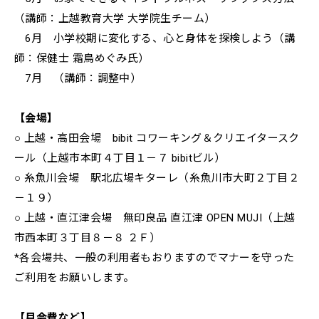
（講師：上越教育大学 大学院生チーム）
6月 小学校期に変化する、心と身体を探検しよう（講
師：保健士 霜鳥めぐみ氏）
7月 （講師：調整中）
【会場】
○ 上越・高田会場
bibit コワーキング＆クリエイタースク
ール
（上越市本町４丁目１－７ bibitビル）
○ 糸魚川会場
駅北広場キターレ
（糸魚川市大町２丁目２
－１９）
○ 上越・直江津会場
無印良品 直江津 OPEN MUJI（
上越
市西本町３丁目８－８ ２Ｆ）
*各会場共、一般の利用者もおりますのでマナーを守った
ご利用をお願いします。
【月会費など】