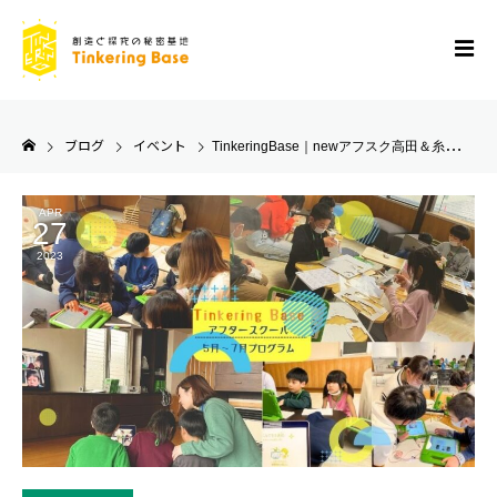
ブログ
イベント
TinkeringBase｜newアフスク高田＆糸魚川★5〜7月プログラムのご案内
APR
27
2023